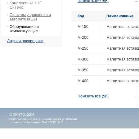
Показать все (56)
←
Комплектные КНС
СиТэнК
Системы управления и
Код
Наименование
автоматизации
Оборудование и
M-150
Mагнитная вставка
комплектующие
M-200
Mагнитная вставка
Акции и распродажи
M-250
Mагнитная вставка
M-300
Mагнитная вставка
M-350
Mагнитная вставка
M-400
Mагнитная вставка
Показать все (56)
←
© СИНТО, 2008
Использование материалов сайта возможно
только с разрешения ЗАО "СИНТО"