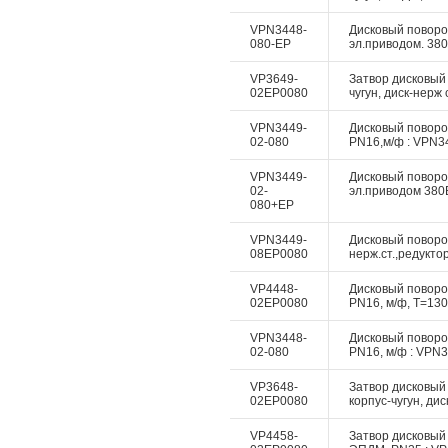
VPN3448-
Дисковый поворотн
080-EP
эл.приводом. 380
VP3649-
Затвор дисковый
02EP0080
чугун, диск-нерж 
VPN3449-
Дисковый поворотн
02-080
PN16,м/ф : VPN34
VPN3449-
Дисковый поворотн
02-
эл.приводом 380В
080+EP
VPN3449-
Дисковый поворот
08EP0080
нерж.ст.,редукто
VP4448-
Дисковый поворотн
02EP0080
PN16, м/ф, Т=130
VPN3448-
Дисковый поворотн
02-080
PN16, м/ф : VPN3
VP3648-
Затвор дисковый 
02EP0080
корпус-чугун, дис
VP4458-
Затвор дисковый 