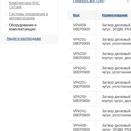
Показать все (146)
1
Комплектные КНС
СиТэнК
Системы управления и
Код
Наименование
автоматизации
Оборудование и
VP4408-
Затвор дисковый 
комплектующие
08EP0900
чугун, ЭПДМ, PN10
Акции и распродажи
VP4201-
Затвор дисковый 
08EP0900
чугун, уплотнение
VP4250-
Затвор дисковый
08EP0900
корпус-чугун, дис
VP4241-
Затвор дисковый 
08EP0900
чугун, уплотнение
VP4201-
Затвор дисковый 
08EP0800
чугун, уплотнение
VP4250-
Затвор дисковый
08EP0800
корпус-чугун, дис
VP4241-
Затвор дисковый 
08EP0800
чугун, уплотнение
VP4408-
Затвор дисковый 
08EP0800
чугун, ЭПДМ, PN10