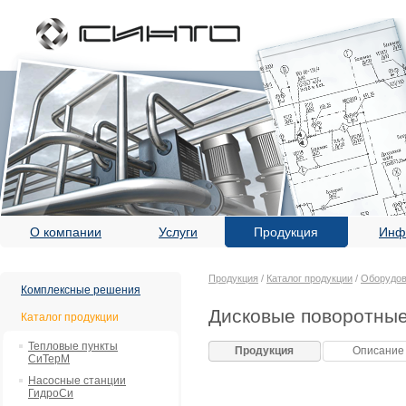
О компании
Услуги
Продукция
Инф
Продукция
/
Каталог продукции
/
Оборудов
Комплексные решения
Дисковые поворотные
Каталог продукции
Тепловые пункты
Продукция
Описание
СиТерМ
Насосные станции
ГидроСи