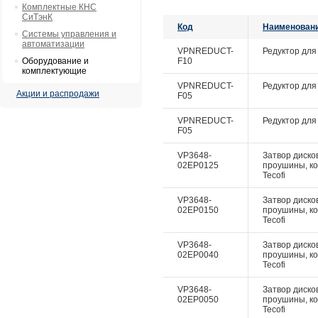
Комплектные КНС
СиТэнК
Код
Наименован
Системы управления и
автоматизации
VPNREDUCT-
Редуктор для 
Оборудование и
F10
комплектующие
VPNREDUCT-
Редуктор для 
Акции и распродажи
F05
VPNREDUCT-
Редуктор для 
F05
VP3648-
Затвор дисков
02EP0125
проушины, ко
Tecofi
VP3648-
Затвор дисков
02EP0150
проушины, ко
Tecofi
VP3648-
Затвор дисков
02EP0040
проушины, ко
Tecofi
VP3648-
Затвор дисков
02EP0050
проушины, ко
Tecofi