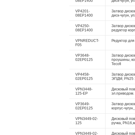
08EP1400
диск-чугун, у
VP4201-
Затвор диско
08EP1400
диск-чугун, у
VP4250-
Затвор диско
08EP1400
редуктор корп
VPNREDUCT-
Редуктор для 
F05
VP3648-
Затвор дисков
02EP0125
проушины, ко
Tecofi
VP4458-
Затвор дисков
02EP0125
ЭПДМ, PN25 :
VPN3448-
Дисковый пово
125-EP
эл.приводом. 
VP3649-
Затвор диско
02EP0125
корпус-чугун,
VPN3449-02-
Дисковый пово
125
ручка, PN16,м
VPN3449-02-
Дисковый пово