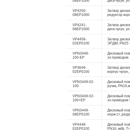
08EP1000
диск-чугун, у
VP4250-
Затвор диско
08EP1000
редуктор корп
VP4241-
Затвор диско
08EP1000
диск-чугун, у
VP4458-
Затвор дисков
02EP0100
ЭПДМ, PN25 :
VPN3448-
Дисковый пово
100-EP
эл.приводом. 
VP3649-
Затвор диско
02EP0100
корпус-чугун,
VPN3449-02-
Дисковый пово
100
ручка, PN16,м
VPN3449-02-
Дисковый пово
100+EP
эл.приводом 3
VPN3449-
Дисковый пово
08EP0100
нерж.ст.,реду
VP4448-
Дисковый пово
02EP0100
PN16, м/ф, Т=