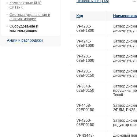
Показать все (146)
←
Комплектные КНС
СиТэнК
Системы управления и
Код
Наименован
автоматизации
Оборудование и
VP4201-
Затвор диско
комплектующие
08EP1800
диск-чугун, у
Акции и распродажи
VP4241-
Затвор диско
08EP1600
диск-чугун, у
VP4201-
Затвор диско
08EP1600
диск-чугун, у
VP4201-
Затвор диско
08EP0150
диск-чугун, у
VP3648-
Затвор дисков
02EP0150
проушины, ко
Tecofi
VP4458-
Затвор дисков
02EP0150
ЭПДМ, PN25 :
VP4250-
Затвор диско
08EP0150
редуктор корп
VPN3448-
Дисковый пово