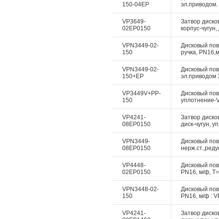
150-04EP
эл.приводом. 
VP3649-
Затвор диско
02EP0150
корпус-чугун,
VPN3449-02-
Дисковый пово
150
ручка, PN16,м
VPN3449-02-
Дисковый пово
150+EP
эл.приводом 3
VP3449V+PP-
Дисковый пово
150
уплотнение-Vi
VP4241-
Затвор диско
08EP0150
диск-чугун, у
VPN3449-
Дисковый пово
08EP0150
нерж.ст.,реду
VP4448-
Дисковый пово
02EP0150
PN16, м/ф, Т=
VPN3448-02-
Дисковый пово
150
PN16, м/ф : V
VP4241-
Затвор диско