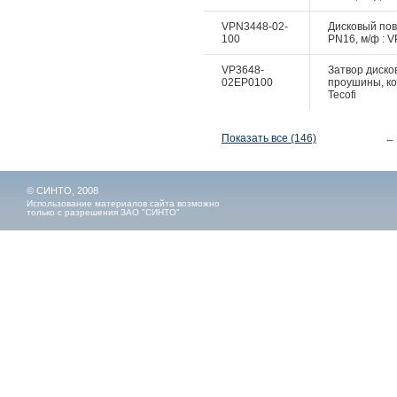
VPN3448-02-
Дисковый пово
100
PN16, м/ф : V
VP3648-
Затвор дисков
02EP0100
проушины, ко
Tecofi
Показать все (146)
←
© СИНТО, 2008
Использование материалов сайта возможно
только с разрешения ЗАО "СИНТО"