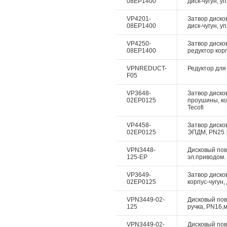
08EP1400
диск-чугун, у
VP4201-
Затвор диско
08EP1400
диск-чугун, у
VP4250-
Затвор диско
08EP1400
редуктор корп
VPNREDUCT-
Редуктор для 
F05
VP3648-
Затвор дисков
02EP0125
проушины, ко
Tecofi
VP4458-
Затвор дисков
02EP0125
ЭПДМ, PN25 :
VPN3448-
Дисковый пово
125-EP
эл.приводом. 
VP3649-
Затвор диско
02EP0125
корпус-чугун,
VPN3449-02-
Дисковый пово
125
ручка, PN16,м
VPN3449-02-
Дисковый пово