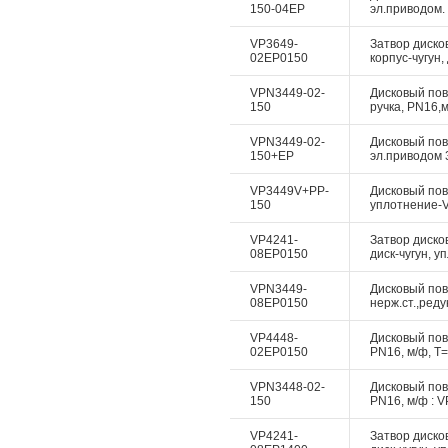
150-04EP
эл.приводом. 
VP3649-
Затвор диско
02EP0150
корпус-чугун,
VPN3449-02-
Дисковый пово
150
ручка, PN16,м
VPN3449-02-
Дисковый пово
150+EP
эл.приводом 3
VP3449V+PP-
Дисковый пово
150
уплотнение-Vi
VP4241-
Затвор диско
08EP0150
диск-чугун, у
VPN3449-
Дисковый пово
08EP0150
нерж.ст.,реду
VP4448-
Дисковый пово
02EP0150
PN16, м/ф, Т=
VPN3448-02-
Дисковый пово
150
PN16, м/ф : V
VP4241-
Затвор диско