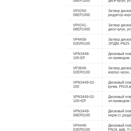
08EP1000
диск-чугун, у
VP4250-
Затвор диско
08EP1000
редуктор корп
VP4241-
Затвор диско
08EP1000
диск-чугун, у
VP4458-
Затвор дисков
02EP0100
ЭПДМ, PN25 :
VPN3448-
Дисковый пово
100-EP
эл.приводом. 
VP3649-
Затвор диско
02EP0100
корпус-чугун,
VPN3449-02-
Дисковый пово
100
ручка, PN16,м
VPN3449-02-
Дисковый пово
100+EP
эл.приводом 3
VPN3449-
Дисковый пово
08EP0100
нерж.ст.,реду
VP4448-
Дисковый пово
02EP0100
PN16, м/ф, Т=