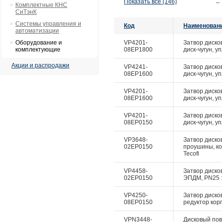
Показать все (146)
←
Комплектные КНС
СиТэнК
Системы управления и
Код
Наименован
автоматизации
Оборудование и
VP4201-
Затвор диско
комплектующие
08EP1800
диск-чугун, у
Акции и распродажи
VP4241-
Затвор диско
08EP1600
диск-чугун, у
VP4201-
Затвор диско
08EP1600
диск-чугун, у
VP4201-
Затвор диско
08EP0150
диск-чугун, у
VP3648-
Затвор дисков
02EP0150
проушины, ко
Tecofi
VP4458-
Затвор дисков
02EP0150
ЭПДМ, PN25 :
VP4250-
Затвор диско
08EP0150
редуктор корп
VPN3448-
Дисковый пово