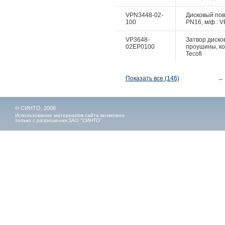
VPN3448-02-
Дисковый пово
100
PN16, м/ф : V
VP3648-
Затвор дисков
02EP0100
проушины, ко
Tecofi
Показать все (146)
←
© СИНТО, 2008
Использование материалов сайта возможно
только с разрешения ЗАО "СИНТО"