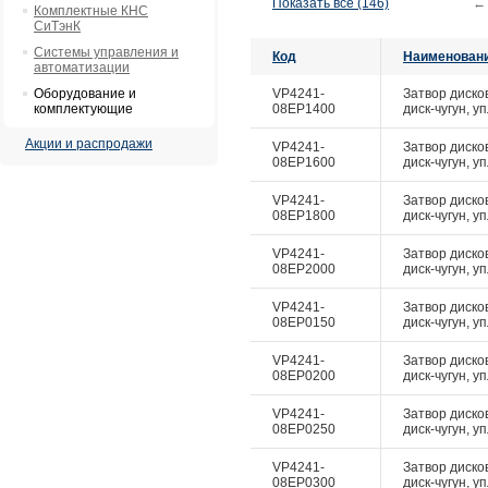
Показать все (146)
←
Комплектные КНС
СиТэнК
Системы управления и
Код
Наименован
автоматизации
Оборудование и
VP4241-
Затвор диско
комплектующие
08EP1400
диск-чугун, у
Акции и распродажи
VP4241-
Затвор диско
08EP1600
диск-чугун, у
VP4241-
Затвор диско
08EP1800
диск-чугун, у
VP4241-
Затвор диско
08EP2000
диск-чугун, у
VP4241-
Затвор диско
08EP0150
диск-чугун, у
VP4241-
Затвор диско
08EP0200
диск-чугун, у
VP4241-
Затвор диско
08EP0250
диск-чугун, у
VP4241-
Затвор диско
08EP0300
диск-чугун, у