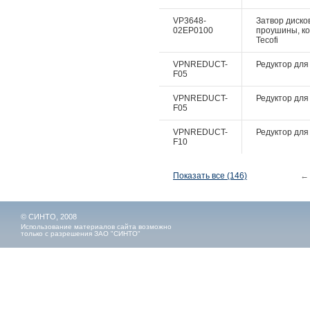
VP3648-
Затвор дисков
02EP0100
проушины, ко
Tecofi
VPNREDUCT-
Редуктор для 
F05
VPNREDUCT-
Редуктор для 
F05
VPNREDUCT-
Редуктор для 
F10
Показать все (146)
←
© СИНТО, 2008
Использование материалов сайта возможно
только с разрешения ЗАО "СИНТО"