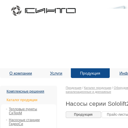
О компании
Услуги
Продукция
Инф
Продукция
/
Каталог продукции
/
Оборудов
Комплексные решения
канализационные и дренажные
Каталог продукции
Насосы серии Sololift
Тепловые пункты
СиТерМ
Продукция
Прайс-лист
Насосные станции
ГидроСи