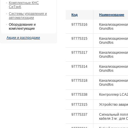
Комплектные КНС
СиТэнК
Системы управления и
Код
Наименование
автоматизации
Оборудование и
97775316
Канализационная 
комплектующие
Grundfos
Акции и распродажи
97775315
Канализационная 
Grundfos
97775317
Канализационная н
Grundfos
97775314
Канализационная 
Grundfos
97775318
Канализационная н
Grundfos
97775338
Контроллер LCA2 
97772315
Устройство авари
97775337
Сигнальный попл
кабеля 3 м : для 