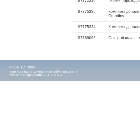
97772316
Гибкий переходно
97775335
Комплект дополни
Grundfos
97775334
Комплект дополни
97789093
Сливной шланг : 
© СИНТО, 2008
Использование материалов сайта возможно
только с разрешения ЗАО "СИНТО"