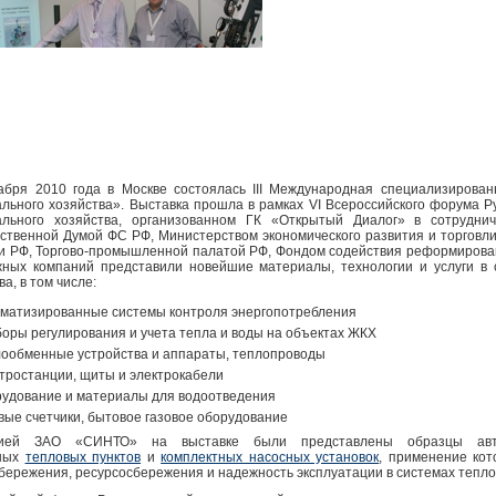
кабря 2010 года в Москве состоялась III Международная специализирова
льного хозяйства». Выставка прошла в рамках VI Всероссийского форума 
ального хозяйства, организованном ГК «Открытый Диалог» в сотрудн
ственной Думой ФС РФ, Министерством экономического развития и торгов
и РФ, Торгово-промышленной палатой РФ, Фондом содействия реформирова
жных компаний представили новейшие материалы, технологии и услуги в
ва, в том числе:
оматизированные системы контроля энергопотребления
оры регулирования и учета тепла и воды на объектах ЖКХ
лообменные устройства и аппараты, теплопроводы
тростанции, щиты и электрокабели
рудование и материалы для водоотведения
вые счетчики, бытовое газовое оборудование
ией ЗАО «СИНТО» на выставке были представлены образцы авто
ных
тепловых пунктов
и
комплектных насосных установок
, применение кот
бережения, ресурсосбережения и надежность эксплуатации в системах тепл