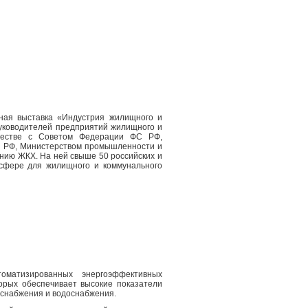
нная выставка «Индустрия жилищного и
Руководителей предприятий жилищного и
ичестве с Советом Федерации ФС РФ,
ли РФ, Министерством промышленности и
нию ЖКХ. На ней свыше 50 российских и
 сфере для жилищного и коммунального
матизированных энергоэффективных
орых обеспечивает высокие показатели
оснабжения и водоснабжения.