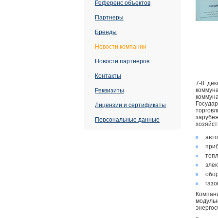
Референс объектов
Партнеры
Бренды
Новости компании
Новости партнеров
Контакты
7-8 де
коммуна
Реквизиты
коммун
Государ
Лицензии и сертификаты
торговл
зарубе
Персональные данные
хозяйст
авт
приб
теп
элек
обо
газо
Компан
модуль
энергос