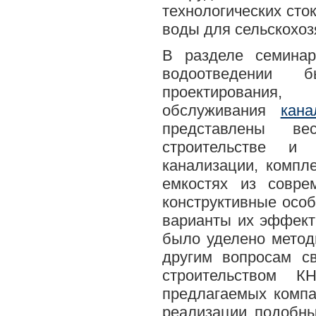
технологических сто
воды для сельскохоз
В разделе семинар
водоотведении 
проектирова
обслуживания
кан
представлены ве
строительстве и 
канализации, компл
емкостях из совре
конструктивные осо
варианты их эффект
было уделено метод
другим вопросам с
строительством К
предлагаемых комп
реализации подобн