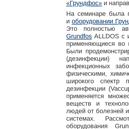
«Грундфос»
и напра
На семинаре была 
и
оборудовании Гру
Это полностью ав
Grundfos
ALLDOS с и
применяющиеся во 
Были продемонстри
(дезинфекции) на
инфекционных забо
физическими, химич
широкого спектр 
дезинфекции (Vaccup
применяется множе
веществ и техноло
людей от болезней и
системах. Рассмо
оборудования Gru