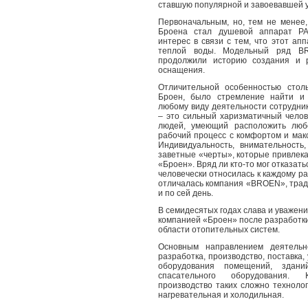
ставшую популярной и завоевавшей у
Первоначальным, но, тем не менее
Броена стал душевой аппарат
P
интерес в связи с тем, что этот а
теплой воды. Модельный ряд 
продолжили историю создания и р
оснащения.
Отличительной особенностью стол
Броен, было стремление найти и 
любому виду деятельности сотрудни
– это сильный харизматичный челов
людей, умеющий расположить любо
рабочий процесс с комфортом и мак
Индивидуальность, внимательность
заветные «черты», которые привлек
«Броен». Вряд ли кто-то мог отказать
человечески относилась к каждому р
отличалась компания «BROEN»
, тра
и по сей день.
В семидесятых годах слава и уважени
компанией «Броен» после разработк
области отопительных систем.
Основным направлением деятельн
разработка, производство, поставка,
оборудования помещений, здани
спасательного оборудования.
производство таких сложно технолог
нагревательная и холодильная.