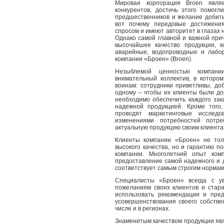
Мировая корпорация Broen явля
конкурентов, достичь этого помогл
предшественников и желание добить
вот почему передовые достижени
спросом и имеют авторитет в глазах н
Однако самой главной и важной при
высочайшее качество продукции, 
аварийные, водопроводные и лабо
компании «Броен» (Broen).
Незыблемой ценностью компан
внимательный коллектив, в которо
воинам: сотрудники приветливы, д
одному – чтобы их клиенты были до
необходимо обеспечить каждого зак
надежной продукцией. Кроме того
проводят маркетинговые исслед
изменениями потребностей потре
актуальную продукцию своим клиента
Клиенты компании «Броен»
не тол
высокого качества, но и гарантию 
компании. Многолетний опыт ком
предоставление самой надежного и 
соответствует самым строгим нормам
Специалисты «Броен» всегда с у
пожеланиям своих клиентов и стар
использовать рекомендации и пре
усовершенствования своего собстве
числе и в регионах.
Знаменитым качеством продукции яв