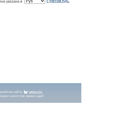
с учетом НДС
ена указана в
зработка сайта
:
umi
studio
тернет-агентство свежих идей