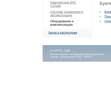
Комплектные КНС
Букл
СиТэнК
Системы управления и
Букл
автоматизации
През
Оборудование и
Грун
комплектующие
Акции и распродажи
© СИНТО, 2008
Использование материалов сайта возможно
только с разрешения ЗАО "СИНТО"