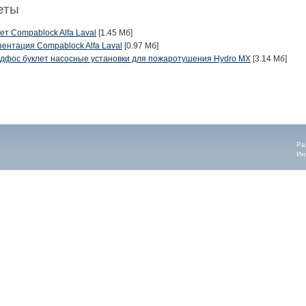
еты
ет Compablock Alfa Laval
[1.45 Мб]
ентация Compablock Alfa Laval
[0.97 Мб]
дфос буклет насосные установки для пожаротушения Hydro MX
[3.14 Мб]
Ра
Ин