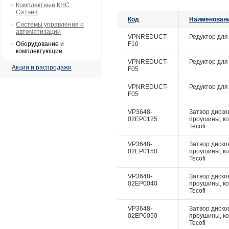
Комплектные КНС
СиТэнК
Код
Наименован
Системы управления и
автоматизации
VPNREDUCT-
Редуктор для 
Оборудование и
F10
комплектующие
VPNREDUCT-
Редуктор для 
Акции и распродажи
F05
VPNREDUCT-
Редуктор для 
F05
VP3648-
Затвор дисков
02EP0125
проушины, ко
Tecofi
VP3648-
Затвор дисков
02EP0150
проушины, ко
Tecofi
VP3648-
Затвор дисков
02EP0040
проушины, ко
Tecofi
VP3648-
Затвор дисков
02EP0050
проушины, ко
Tecofi