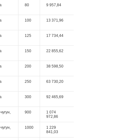
а
80
9 957,84
а
100
13 371,96
а
125
17 734,44
а
150
22 855,62
а
200
38 598,50
а
250
63 730,20
а
300
92 465,69
чугун,
900
1 074
972,86
чугун,
1000
1 229
841,03