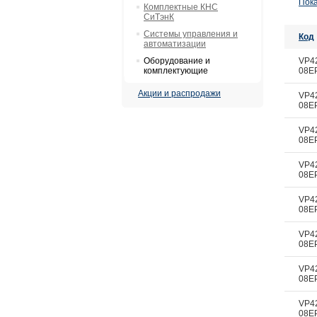
Пока
Комплектные КНС
СиТэнК
Системы управления и
Код
автоматизации
Оборудование и
VP4
комплектующие
08E
Акции и распродажи
VP4
08E
VP4
08E
VP4
08E
VP4
08E
VP4
08E
VP4
08E
VP4
08E