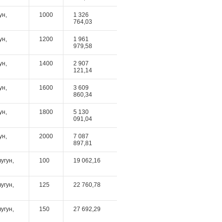
ун,
1000
1 326
764,03
ун,
1200
1 961
979,58
ун,
1400
2 907
121,14
ун,
1600
3 609
860,34
ун,
1800
5 130
091,04
ун,
2000
7 087
897,81
угун,
100
19 062,16
угун,
125
22 760,78
угун,
150
27 692,29