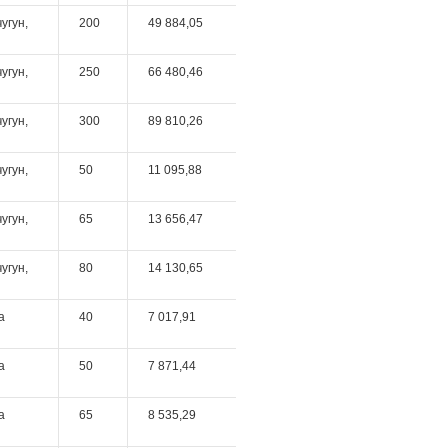
угун,
200
49 884,05
угун,
250
66 480,46
угун,
300
89 810,26
угун,
50
11 095,88
угун,
65
13 656,47
угун,
80
14 130,65
а
40
7 017,91
а
50
7 871,44
а
65
8 535,29