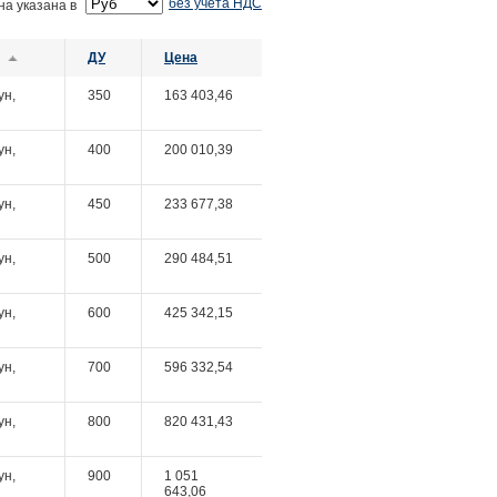
без учета НДС
на указана в
ДУ
Цена
ун,
350
163 403,46
ун,
400
200 010,39
ун,
450
233 677,38
ун,
500
290 484,51
ун,
600
425 342,15
ун,
700
596 332,54
ун,
800
820 431,43
ун,
900
1 051
643,06