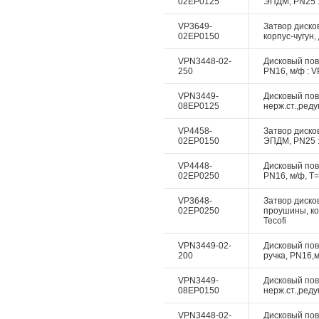
02EP0125
ЭПДМ, PN25 :
VP3649-
Затвор диско
02EP0150
корпус-чугун,
VPN3448-02-
Дисковый пово
250
PN16, м/ф : V
VPN3449-
Дисковый пово
08EP0125
нерж.ст.,реду
VP4458-
Затвор дисков
02EP0150
ЭПДМ, PN25 :
VP4448-
Дисковый пово
02EP0250
PN16, м/ф, Т=
VP3648-
Затвор дисков
02EP0250
проушины, ко
Tecofi
VPN3449-02-
Дисковый пово
200
ручка, PN16,м
VPN3449-
Дисковый пово
08EP0150
нерж.ст.,реду
VPN3448-02-
Дисковый пово