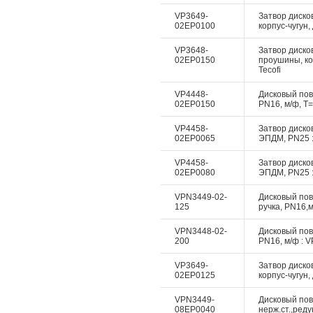
VP3649-
Затвор диско
02EP0100
корпус-чугун,
VP3648-
Затвор дисков
02EP0150
проушины, ко
Tecofi
VP4448-
Дисковый пово
02EP0150
PN16, м/ф, Т=
VP4458-
Затвор дисков
02EP0065
ЭПДМ, PN25 :
VP4458-
Затвор дисков
02EP0080
ЭПДМ, PN25 :
VPN3449-02-
Дисковый пово
125
ручка, PN16,м
VPN3448-02-
Дисковый пово
200
PN16, м/ф : V
VP3649-
Затвор диско
02EP0125
корпус-чугун,
VPN3449-
Дисковый пово
08EP0040
нерж.ст.,реду