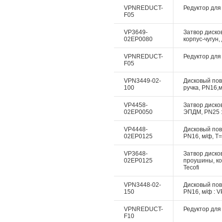
VPNREDUCT-
Редуктор для 
F05
VP3649-
Затвор диско
02EP0080
корпус-чугун,
VPNREDUCT-
Редуктор для 
F05
VPN3449-02-
Дисковый пово
100
ручка, PN16,м
VP4458-
Затвор дисков
02EP0050
ЭПДМ, PN25 :
VP4448-
Дисковый пово
02EP0125
PN16, м/ф, Т=
VP3648-
Затвор дисков
02EP0125
проушины, ко
Tecofi
VPN3448-02-
Дисковый пово
150
PN16, м/ф : V
VPNREDUCT-
Редуктор для 
F10