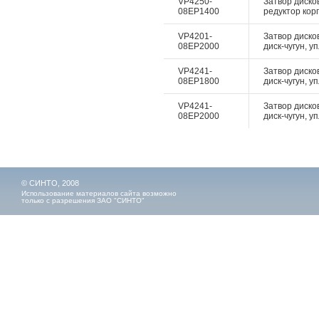
VP4250-
Затвор диско
08EP1400
редуктор корп
VP4201-
Затвор диско
08EP2000
диск-чугун, у
VP4241-
Затвор диско
08EP1800
диск-чугун, у
VP4241-
Затвор диско
08EP2000
диск-чугун, у
© СИНТО, 2008
Использование материалов сайта возможно
только с разрешения ЗАО "СИНТО"