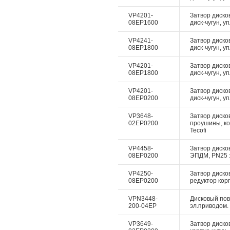
VP4201-
Затвор диско
08EP1600
диск-чугун, у
VP4241-
Затвор диско
08EP1800
диск-чугун, у
VP4201-
Затвор диско
08EP1800
диск-чугун, у
VP4201-
Затвор диско
08EP0200
диск-чугун, у
VP3648-
Затвор дисков
02EP0200
проушины, ко
Tecofi
VP4458-
Затвор дисков
08EP0200
ЭПДМ, PN25 :
VP4250-
Затвор диско
08EP0200
редуктор корп
VPN3448-
Дисковый пово
200-04EP
эл.приводом. 
VP3649-
Затвор диско