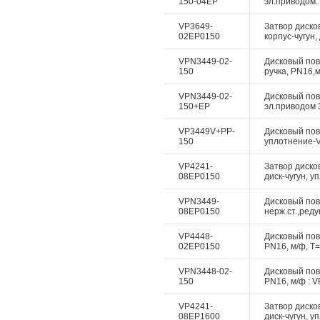
150-04EP
эл.приводом. 
VP3649-
Затвор диско
02EP0150
корпус-чугун,
VPN3449-02-
Дисковый пово
150
ручка, PN16,м
VPN3449-02-
Дисковый пово
150+EP
эл.приводом 3
VP3449V+PP-
Дисковый пово
150
уплотнение-Vi
VP4241-
Затвор диско
08EP0150
диск-чугун, у
VPN3449-
Дисковый пово
08EP0150
нерж.ст.,реду
VP4448-
Дисковый пово
02EP0150
PN16, м/ф, Т=
VPN3448-02-
Дисковый пово
150
PN16, м/ф : V
VP4241-
Затвор диско
08EP1600
диск-чугун, у