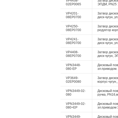
VP4458-
Затвор дисков
02EP0065
ЭПДМ, PN25 :
VP4201-
Затвор диско
08EP0700
диск-чугун, у
VP4250-
Затвор диско
08EP0700
редуктор корп
VP4241-
Затвор диско
08EP0700
диск-чугун, у
VP4408-
Затвор дисков
08EP0700
диск-чугун, Э
VPN3448-
Дисковый пово
080-EP
эл.приводом. 
VP3649-
Затвор диско
02EP0080
корпус-чугун,
VPN3449-02-
Дисковый пово
080
ручка, PN16,м
VPN3449-02-
Дисковый пово
080+EP
эл.приводом 3
VPN3449-
Дисковый пово