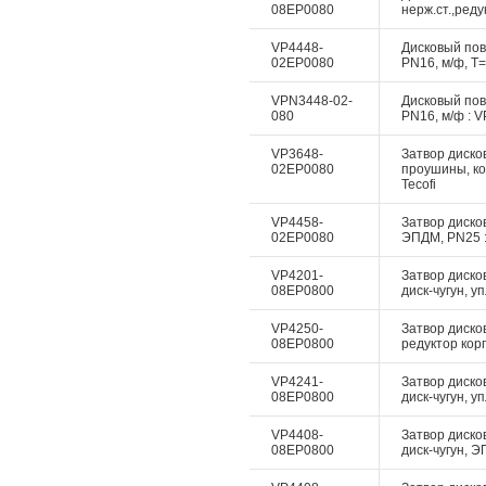
08EP0080
нерж.ст.,реду
VP4448-
Дисковый пово
02EP0080
PN16, м/ф, Т=
VPN3448-02-
Дисковый пово
080
PN16, м/ф : V
VP3648-
Затвор дисков
02EP0080
проушины, ко
Tecofi
VP4458-
Затвор дисков
02EP0080
ЭПДМ, PN25 :
VP4201-
Затвор диско
08EP0800
диск-чугун, у
VP4250-
Затвор диско
08EP0800
редуктор корп
VP4241-
Затвор диско
08EP0800
диск-чугун, у
VP4408-
Затвор дисков
08EP0800
диск-чугун, Э