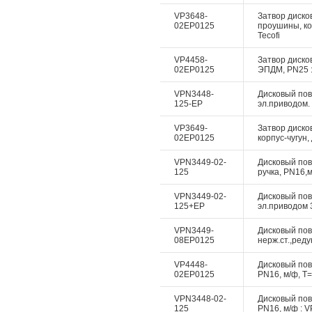
VP3648-
Затвор дисков
02EP0125
проушины, ко
Tecofi
VP4458-
Затвор дисков
02EP0125
ЭПДМ, PN25 :
VPN3448-
Дисковый пово
125-EP
эл.приводом. 
VP3649-
Затвор диско
02EP0125
корпус-чугун,
VPN3449-02-
Дисковый пово
125
ручка, PN16,м
VPN3449-02-
Дисковый пово
125+EP
эл.приводом 3
VPN3449-
Дисковый пово
08EP0125
нерж.ст.,реду
VP4448-
Дисковый пово
02EP0125
PN16, м/ф, Т=
VPN3448-02-
Дисковый пово
125
PN16, м/ф : V