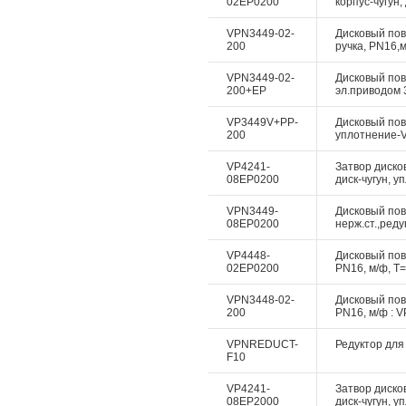
02EP0200
корпус-чугун,
VPN3449-02-
Дисковый пово
200
ручка, PN16,м
VPN3449-02-
Дисковый пово
200+EP
эл.приводом 3
VP3449V+PP-
Дисковый пово
200
уплотнение-Vi
VP4241-
Затвор диско
08EP0200
диск-чугун, у
VPN3449-
Дисковый пово
08EP0200
нерж.ст.,реду
VP4448-
Дисковый пово
02EP0200
PN16, м/ф, Т=
VPN3448-02-
Дисковый пово
200
PN16, м/ф : V
VPNREDUCT-
Редуктор для 
F10
VP4241-
Затвор диско
08EP2000
диск-чугун, у