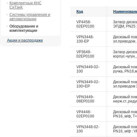
Комплектные КНС
СиТэнК
Код
Наименован
Системы управления и
автоматизации
VP4458-
Затвор дисков
Оборудование и
02EP0100
ЭПДМ, PN25 :
комплектующие
VPN3448-
Дисковый пово
Акции и распродажи
100-EP
эл.приводом. 
VP3649-
Затвор диско
02EP0100
корпус-чугун,
VPN3449-02-
Дисковый пово
100
ручка, PN16,м
VPN3449-02-
Дисковый пово
100+EP
эл.приводом 3
VPN3449-
Дисковый пово
08EP0100
нерж.ст.,реду
VP4448-
Дисковый пово
02EP0100
PN16, м/ф, Т=
VPN3448-02-
Дисковый пово
100
PN16, м/ф : V