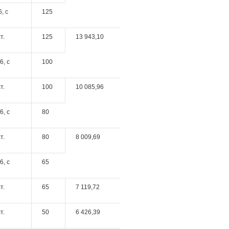
, c
125
т.
125
13 943,10
6, c
100
т.
100
10 085,96
6, c
80
т.
80
8 009,69
6, c
65
т.
65
7 119,72
т.
50
6 426,39