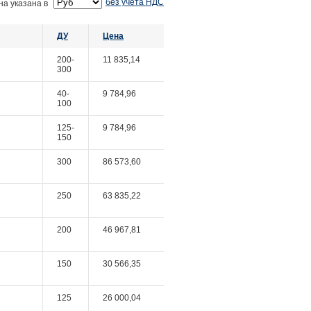
без учета НДС
на указана в
ДУ
Цена
200-
11 835,14
300
40-
9 784,96
100
125-
9 784,96
150
300
86 573,60
250
63 835,22
200
46 967,81
150
30 566,35
125
26 000,04