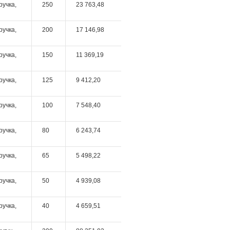
ручка,
250
23 763,48
ручка,
200
17 146,98
ручка,
150
11 369,19
ручка,
125
9 412,20
ручка,
100
7 548,40
ручка,
80
6 243,74
ручка,
65
5 498,22
ручка,
50
4 939,08
ручка,
40
4 659,51