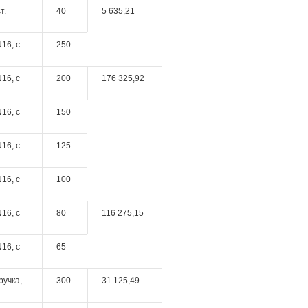
т.
40
5 635,21
16, c
250
16, c
200
176 325,92
16, c
150
16, c
125
16, c
100
16, c
80
116 275,15
16, c
65
ручка,
300
31 125,49