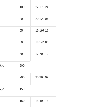
100
22 179,24
80
20 129,06
65
19 197,16
50
18 544,83
40
17 706,12
, c
200
т.
200
30 365,99
, c
150
т.
150
18 490,78