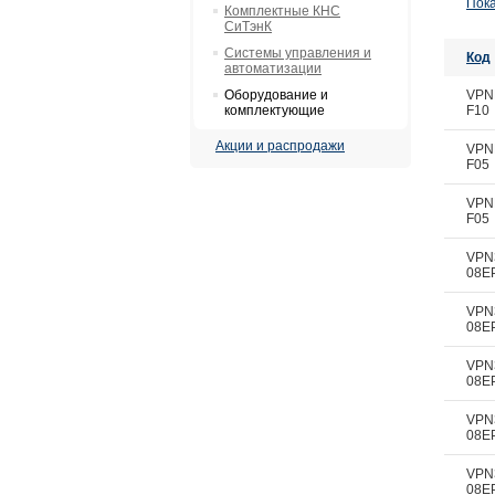
Пока
Комплектные КНС
СиТэнК
Системы управления и
Код
автоматизации
Оборудование и
VPN
комплектующие
F10
Акции и распродажи
VPN
F05
VPN
F05
VPN
08E
VPN
08E
VPN
08E
VPN
08E
VPN
08E