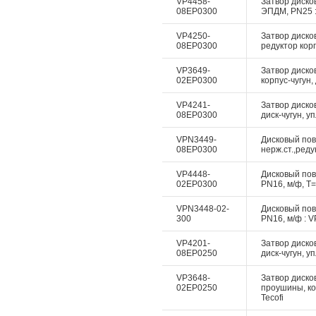
VP4458-
Затвор дисков
08EP0300
ЭПДМ, PN25 :
VP4250-
Затвор диско
08EP0300
редуктор корп
VP3649-
Затвор диско
02EP0300
корпус-чугун,
VP4241-
Затвор диско
08EP0300
диск-чугун, у
VPN3449-
Дисковый пово
08EP0300
нерж.ст.,реду
VP4448-
Дисковый пово
02EP0300
PN16, м/ф, Т=
VPN3448-02-
Дисковый пово
300
PN16, м/ф : V
VP4201-
Затвор диско
08EP0250
диск-чугун, у
VP3648-
Затвор дисков
02EP0250
проушины, ко
Tecofi