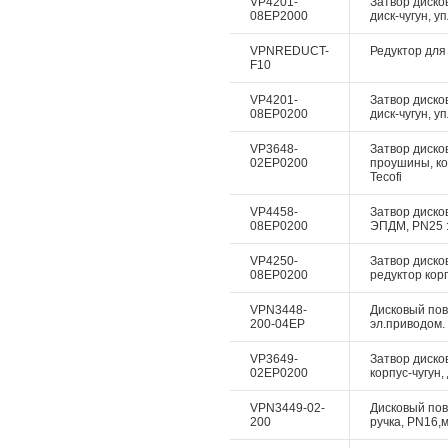
VP4201-
Затвор диско
08EP2000
диск-чугун, у
VPNREDUCT-
Редуктор для 
F10
VP4201-
Затвор диско
08EP0200
диск-чугун, у
VP3648-
Затвор дисков
02EP0200
проушины, ко
Tecofi
VP4458-
Затвор дисков
08EP0200
ЭПДМ, PN25 :
VP4250-
Затвор диско
08EP0200
редуктор корп
VPN3448-
Дисковый пово
200-04EP
эл.приводом. 
VP3649-
Затвор диско
02EP0200
корпус-чугун,
VPN3449-02-
Дисковый пово
200
ручка, PN16,м