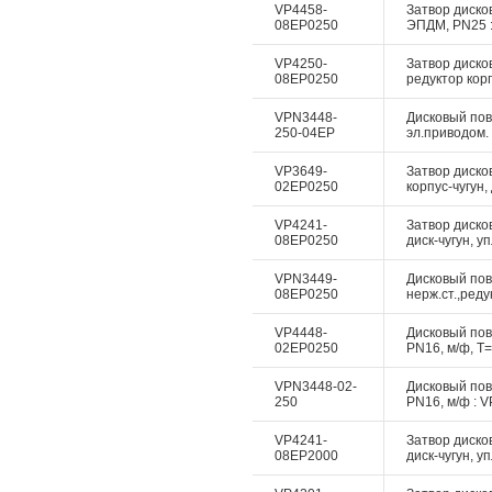
VP4458-
Затвор дисков
08EP0250
ЭПДМ, PN25 :
VP4250-
Затвор диско
08EP0250
редуктор корп
VPN3448-
Дисковый пово
250-04EP
эл.приводом. 
VP3649-
Затвор диско
02EP0250
корпус-чугун,
VP4241-
Затвор диско
08EP0250
диск-чугун, у
VPN3449-
Дисковый пово
08EP0250
нерж.ст.,реду
VP4448-
Дисковый пово
02EP0250
PN16, м/ф, Т=
VPN3448-02-
Дисковый пово
250
PN16, м/ф : V
VP4241-
Затвор диско
08EP2000
диск-чугун, у