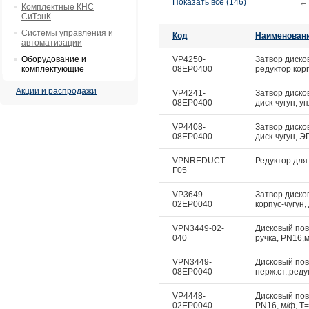
Показать все (146)
←
Комплектные КНС
СиТэнК
Системы управления и
Код
Наименован
автоматизации
Оборудование и
VP4250-
Затвор диско
комплектующие
08EP0400
редуктор корп
Акции и распродажи
VP4241-
Затвор диско
08EP0400
диск-чугун, у
VP4408-
Затвор дисков
08EP0400
диск-чугун, Э
VPNREDUCT-
Редуктор для 
F05
VP3649-
Затвор диско
02EP0040
корпус-чугун,
VPN3449-02-
Дисковый пово
040
ручка, PN16,м
VPN3449-
Дисковый пово
08EP0040
нерж.ст.,реду
VP4448-
Дисковый пово
02EP0040
PN16, м/ф, Т=