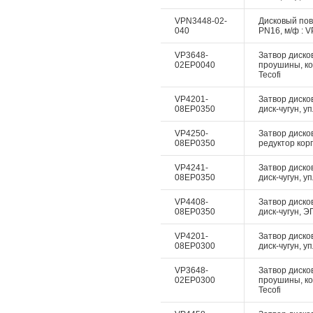
VPN3448-02-
Дисковый пово
040
PN16, м/ф : V
VP3648-
Затвор дисков
02EP0040
проушины, ко
Tecofi
VP4201-
Затвор диско
08EP0350
диск-чугун, у
VP4250-
Затвор диско
08EP0350
редуктор корп
VP4241-
Затвор диско
08EP0350
диск-чугун, у
VP4408-
Затвор дисков
08EP0350
диск-чугун, Э
VP4201-
Затвор диско
08EP0300
диск-чугун, у
VP3648-
Затвор дисков
02EP0300
проушины, ко
Tecofi