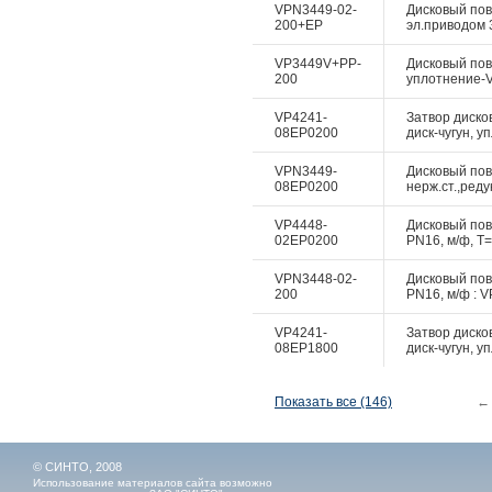
VPN3449-02-
Дисковый пово
200+EP
эл.приводом 3
VP3449V+PP-
Дисковый пово
200
уплотнение-Vi
VP4241-
Затвор диско
08EP0200
диск-чугун, у
VPN3449-
Дисковый пово
08EP0200
нерж.ст.,реду
VP4448-
Дисковый пово
02EP0200
PN16, м/ф, Т=
VPN3448-02-
Дисковый пово
200
PN16, м/ф : V
VP4241-
Затвор диско
08EP1800
диск-чугун, у
Показать все (146)
←
© СИНТО, 2008
Использование материалов сайта возможно